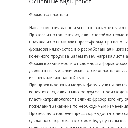
Основные виды работ
Формовка пластика
Наша компания давно и успешно занимается изг
Процесс изготовления изделия способом термов
Сначала изготавливают пресс-форму, при исполь
формования,качественно разработанная и изгот
конечного продукта. Затем путем нагрева листа 
Формы в зависимости от сложности формообразу
деревянные, металлические, стеклопластиковые,
из специализированной смолы.
При проектировании модели формы учитываются м
конечного изделия и многое другое . Производс
пластикапредполагает наличие фрезерного чпу о
пожелания Заказчика по необходимым изменениям
Процесс изготовленияпресс формыдостаточно сл
сделанного чертежа в котором будут учтены все
является очень важным моментом, потому что с 