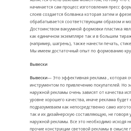
начинается сам процесс изготовления пресс форм
слоев создается болванка которая затем и фрез
обрабатывается соответствующим образом и мож
Достоинством вакуумной формовки пластика явля
как единичном экземпляре так и в большем тира
(например, шагрень), также нанести печать, стик
Мы имеем достаточный опыт по формованию кру
Вывески
Вывески
— Это эффективная реклама , которая о
инструментом по привлечению покупателей. Но э
наружной рекламы очень зависят от качества ис
уровне хорошего качества, иначе реклама будет 
подразумеваем как непосредственно само изгото
так и их дизайнерскую составляющую, не говоря
наружной рекламы. Все это необходимо исходя не
прочие конструкции световой рекламы в смысле п