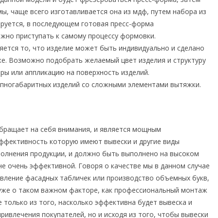
ы, чаще всего изготавливается она из мдф, путем набора из
еруется, в последующем готовая пресс-форма
но приступать к самому процессу формовки.
ется то, что изделие может быть индивидуально и сделано
же. Возможно подобрать желаемый цвет изделия и структуру
еры или аппликацию на поверхность изделий.
пногабаритных изделий со сложными элементами вытяжки.
бращает на себя внимания, и является мощным
ффективность которую имеют вывески и другие виды
полнения продукции, и должно быть выполнено на высоком
не очень эффективной. Говоря о качестве мы в данном случае
вление фасадных табличек или производство объемных букв,
 уже о таком важном факторе, как профессиональный монтаж
 только из того, насколько эффективна будет вывеска и
ривлечения покупателей, но и исходя из того, чтобы вывески