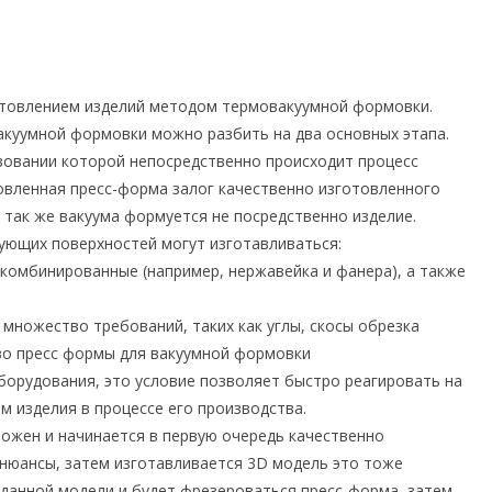
отовлением изделий методом термовакуумной формовки.
акуумной формовки можно разбить на два основных этапа.
зовании которой непосредственно происходит процесс
овленная пресс-форма залог качественно изготовленного
а так же вакуума формуется не посредственно изделие.
ющих поверхностей могут изготавливаться:
 комбинированные (например, нержавейка и фанера), а также
ножество требований, таких как углы, скосы обрезка
тво пресс формы для вакуумной формовки
борудования, это условие позволяет быстро реагировать на
 изделия в процессе его производства.
ожен и начинается в первую очередь качественно
 нюансы, затем изготавливается 3D модель это тоже
данной модели и будет фрезероваться пресс-форма, затем