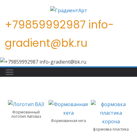
Перейти
к
+79859992987 info-
содержимому
gradient@bk.ru
Формованный
логотип Автоваз
Формованная кега
формовка пластика